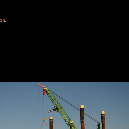
ten
.