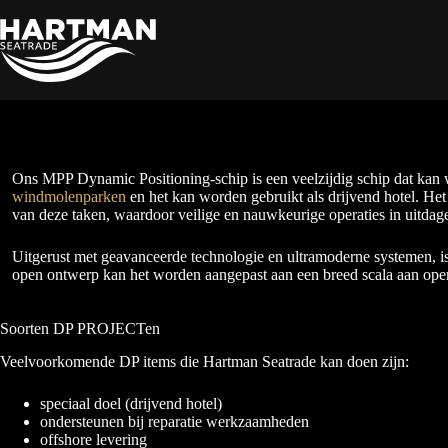
Ga
naar
de
inhoud
Ons MPP Dynamic Positioning-schip is een veelzijdig schip dat kan
windmolenparken
en het kan worden gebruikt als drijvend hotel. Het
van deze taken, waardoor veilige en nauwkeurige operaties in uitd
Uitgerust met geavanceerde technologie en ultramoderne systemen, i
open ontwerp kan het worden aangepast aan een breed scala aan opera
Soorten DP PROJECTen
Veelvoorkomende DP items die Hartman Seatrade kan doen zijn:
speciaal doel (drijvend hotel)
ondersteunen bij reparatie werkzaamheden
offshore levering