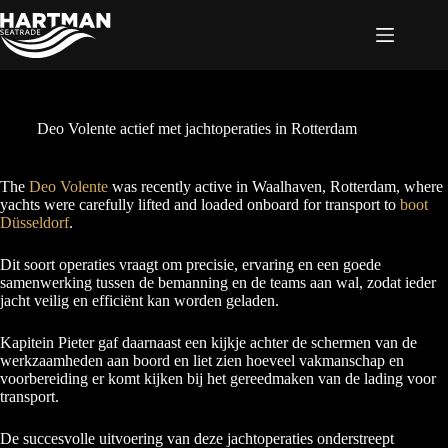
Ga
naar
de
inhoud
Deo Volente actief met jachtoperaties in Rotterdam
The
Deo Vole
n
te
was recently active in Waalhaven, Rotterdam, where
yachts were carefully lifted and loaded onboard for transport to
boot
Düsseldorf
.
Dit soort operaties vraagt om precisie, ervaring en een goede
samenwerking tussen de bemanning en de teams aan wal, zodat ieder
jacht veilig en efficiënt kan worden geladen.
Kapitein Pieter gaf daarnaast een kijkje achter de schermen van de
werkzaamheden aan boord en liet zien hoeveel vakmanschap en
voorbereiding er komt kijken bij het gereedmaken van de lading voor
transport.
De succesvolle uitvoering van deze jachtoperaties onderstreept