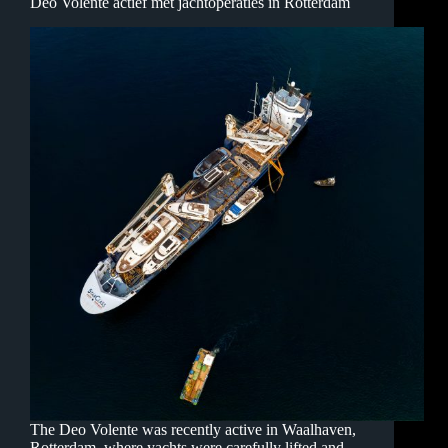
Deo Volente actief met jachtoperaties in Rotterdam
The Deo Volente was recently active in Waalhaven,
Rotterdam, where yachts were carefully lifted and